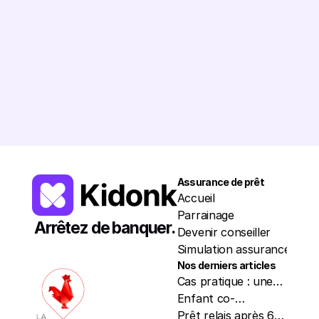
7 523 648
€
Romain
5245€
Léa
6137€
Chloé
3172€
Patri
Assurance de prêt
Resso
Accueil
Trou
Parrainage
Nos p
Arrêtez de banquer.
Devenir conseiller
Actua
Simulation assurance
À pr
Nos derniers articles
Cas pratique : une
mère et son fils co-
Enfant co-
emprunteurs en
emprunteur d'un
Prêt relais après 60