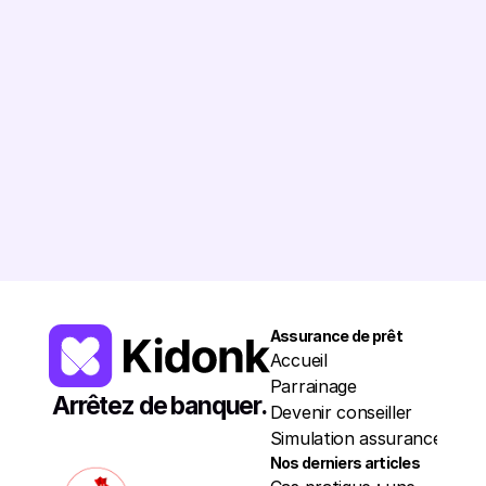
7 523 648
€
Romain
5245€
Léa
6137€
Chloé
3172€
Patri
Assurance de prêt
Resso
Accueil
Trou
Parrainage
Nos p
Arrêtez de banquer.
Devenir conseiller
Actua
Simulation assurance
À pr
Nos derniers articles