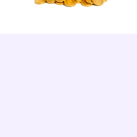
DES RÉSULTATS RÉELS
Kidonk m'a guidé étape par étape. 180 
€/mois récupérés, et mes garanties sont 
strictement identiques.
Patrick M.