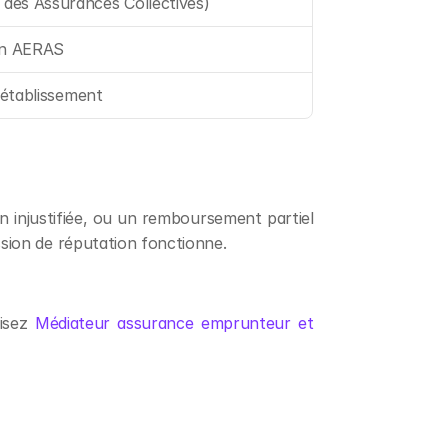
es Assurances Collectives)
on AERAS
'établissement
 injustifiée, ou un remboursement partiel 
ssion de réputation fonctionne.
isez 
Médiateur assurance emprunteur et 