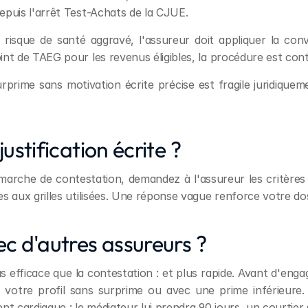
epuis l'arrêt Test-Achats de la CJUE.
risque de santé aggravé, l'assureur doit appliquer la conven
nt de TAEG pour les revenus éligibles, la procédure est cont
rprime sans motivation écrite précise est fragile juridiquem
stification écrite ?
marche de contestation, demandez à l'assureur les critères 
s aux grilles utilisées. Une réponse vague renforce votre dos
c d'autres assureurs ?
 efficace que la contestation : et plus rapide. Avant d'enga
e votre profil sans surprime ou avec une prime inférieure.
t cardiaque : le médiateur lui prendra 90 jours, un courtier s