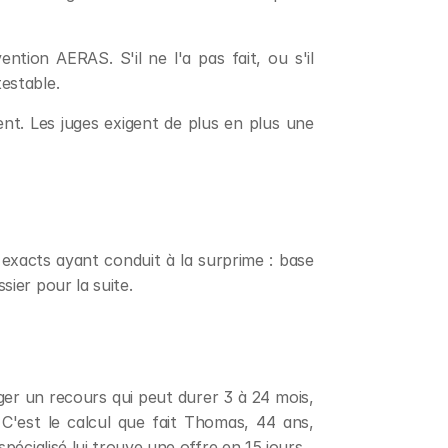
tion AERAS. S'il ne l'a pas fait, ou s'il 
estable.
ent. Les juges exigent de plus en plus une 
exacts ayant conduit à la surprime : base 
sier pour la suite.
ger un recours qui peut durer 3 à 24 mois, 
 C'est le calcul que fait Thomas, 44 ans, 
pécialisé lui trouve une offre en 15 jours.