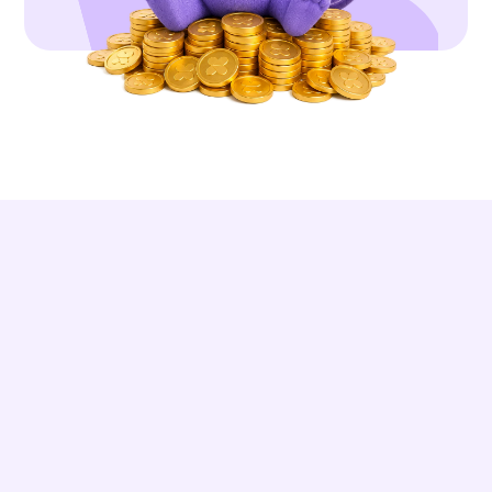
DES RÉSULTATS RÉELS
Kidonk m'a guidé étape par étape. 180 