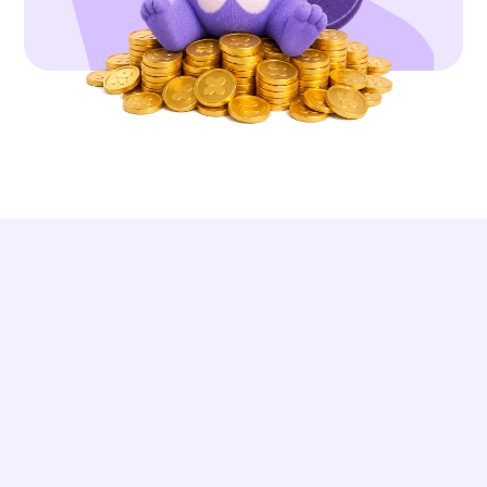
DES RÉSULTATS RÉELS
Kidonk m'a guidé étape par étape. 180 