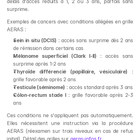
délais d'accès réduits à 1, 2 ou 3 ans, parfois sans 
surprime.
Exemples de cancers avec conditions allégées en grille 
AERAS :
Sein in situ (DCIS)
 : accès sans surprime dès 2 ans 
de rémission dans certains cas
Mélanome superficiel (Clark I-II)
 : accès sans 
surprime après 1-2 ans
Thyroïde différencié (papillaire, vésiculaire)
 : 
grille favorable après 2 ans
Testicule (séminome)
 : accès standard après 3 ans
Côlon-rectum stade I
 : grille favorable après 2-3 
ans
Ces conditions ne s'appliquent pas automatiquement. 
Elles nécessitent une instruction via la procédure 
AERAS (réexamen sur trois niveaux en cas de refus 
initial). Détail des grilles sur 
aeras-infos.fr
.