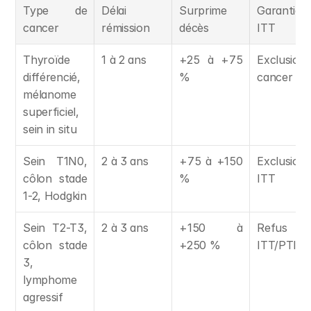
Type de 
Délai 
Surprime 
Garantie 
cancer
rémission
décès
ITT
Thyroïde 
1 à 2 ans
+25 à +75 
Exclusion 
différencié, 
%
cancer
mélanome 
superficiel, 
sein in situ
Sein T1N0, 
2 à 3 ans
+75 à +150 
Exclusion 
côlon stade 
%
ITT
1-2, Hodgkin
Sein T2-T3, 
2 à 3 ans
+150 à 
Refus 
côlon stade 
+250 %
ITT/PTIA
3, 
lymphome 
agressif