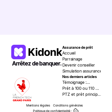
Romain
5245€
Léa
6137€
Chloé
3172€
Patri
Assurance de prêt
Resso
Accueil
Trou
Parrainage
Nos p
Arrêtez de banquer.
Devenir conseiller
Actua
Simulation assurance
À pr
Nos derniers articles
Témoignage :
premier achat à 27
Prêt à 100 ou 110 %
ans avec PTZ, un
sans apport : quel
PTZ et prêt principal
dossier assurance
impact sur le capital
: comment
Mentions légales
Conditions générales
 - 
sans accroc
assuré ?
fonctionne
 - 
Politique de confidentialité
 - 