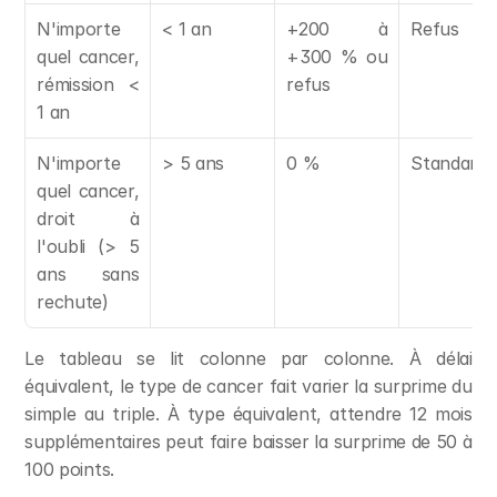
N'importe 
< 1 an
+200 à 
Refus
quel cancer, 
+300 % ou 
rémission < 
refus
1 an
N'importe 
> 5 ans
0 %
Standard
quel cancer, 
droit à 
l'oubli (> 5 
ans sans 
rechute)
Le tableau se lit colonne par colonne. À délai 
équivalent, le type de cancer fait varier la surprime du 
simple au triple. À type équivalent, attendre 12 mois 
supplémentaires peut faire baisser la surprime de 50 à 
100 points.