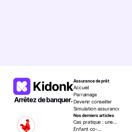
7 523 648
€
Romain
5245€
Léa
6137€
Chloé
3172€
Patri
Assurance de prêt
Resso
Accueil
Trou
Parrainage
Nos p
Arrêtez de banquer.
Devenir conseiller
Actua
Simulation assurance
À pr
Nos derniers articles
Cas pratique : une
mère et son fils co-
Enfant co-