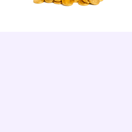
DES RÉSULTATS RÉELS
Kidonk m'a guidé étape par étape. 180 
€/mois récupérés, et mes garanties sont 
strictement identiques.
Patrick M.
9 478 €