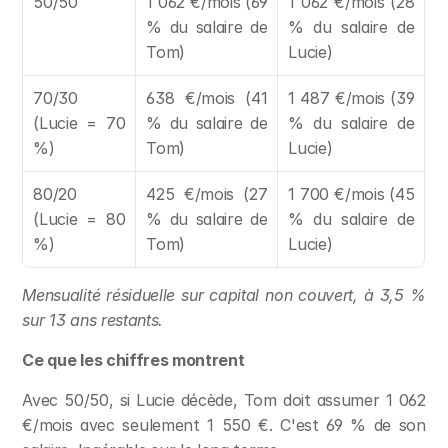
50/50
1 062 €/mois (69 
1 062 €/mois (28 
% du salaire de 
% du salaire de 
Tom)
Lucie)
70/30 
638 €/mois (41 
1 487 €/mois (39 
(Lucie = 70 
% du salaire de 
% du salaire de 
%)
Tom)
Lucie)
80/20 
425 €/mois (27 
1 700 €/mois (45 
(Lucie = 80 
% du salaire de 
% du salaire de 
%)
Tom)
Lucie)
Mensualité résiduelle sur capital non couvert, à 3,5 % 
sur 13 ans restants.
Ce que les chiffres montrent
Avec 50/50, si Lucie décède, Tom doit assumer 1 062 
€/mois avec seulement 1 550 €. C'est 69 % de son 