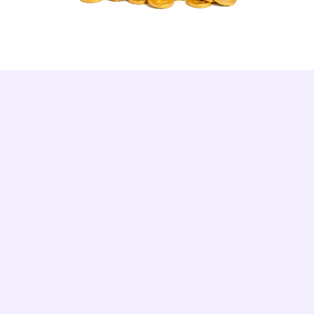
DES RÉSULTATS RÉELS
Kidonk m'a guidé étape par étape. 180 
€/mois récupérés, et mes garanties sont 
strictement identiques.
Patrick M.
9 478 €
Propriétaire Paris