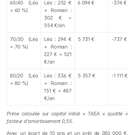
60/40 (Léa 
Léa : 252 € 
6 094 €
-374 €
= 60 %)
+ Romain : 
302 € = 
554 €/an
70/30 (Léa 
Léa : 294 € 
5 731 €
-737 €
= 70 %)
+ Romain : 
227 € = 521 
€/an
80/20 (Léa 
Léa : 336 € 
5 357 €
-1 111 €
= 80 %)
+ Romain : 
151 € = 487 
€/an
Prime calculée sur capital initial × TAEA × quotité × 
facteur d'amortissement 0,55.
Avec un écart de 10 ans et un prêt de 280 000 €, 