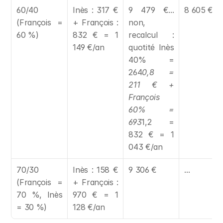
60/40 
Inès : 317 € 
9 479 €... 
8 605 €
(François = 
+ François : 
non, 
60 %)
832 € = 1 
recalcul : 
149 €/an
quotité Inès 
40% = 
264
0,8 = 
211 € + 
François 
60% = 
693
1,2 = 
832 € = 1 
043 €/an
70/30 
Inès : 158 € 
9 306 €
...
(François = 
+ François : 
70 %, Inès 
970 € = 1 
= 30 %)
128 €/an