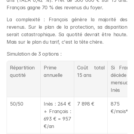
ans (TAEA 0,42 %). Prêt de 300 000 € sur 15 ans. 
François gagne 70 % des revenus du foyer.
La complexité : François génère la majorité des 
revenus. Sur le plan de la protection, sa disparition 
serait catastrophique. Sa quotité devrait être haute. 
Mais sur le plan du tarif, c'est la tête chère.
Simulation de 3 options :
Répartition 
Prime 
Coût total 
Si Françoi
quotité
annuelle
15 ans
décède 
mensualité
Inès
50/50
Inès : 264 € 
7 898 €
875 
+ François : 
€/mois*
693 € = 957 
€/an