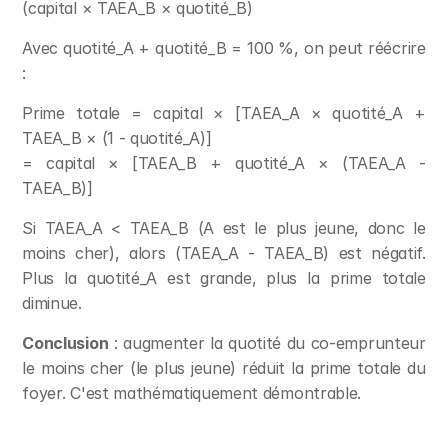
(capital × TAEA_B × quotité_B)
Avec quotité_A + quotité_B = 100 %, on peut réécrire 
:
Prime totale = capital × [TAEA_A × quotité_A + 
TAEA_B × (1 - quotité_A)]
= capital × [TAEA_B + quotité_A × (TAEA_A - 
TAEA_B)]
Si TAEA_A < TAEA_B (A est le plus jeune, donc le 
moins cher), alors (TAEA_A - TAEA_B) est négatif. 
Plus la quotité_A est grande, plus la prime totale 
diminue.
Conclusion
 : augmenter la quotité du co-emprunteur 
le moins cher (le plus jeune) réduit la prime totale du 
foyer. C'est mathématiquement démontrable.