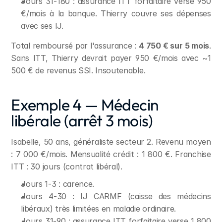
Jours 31-180 : assurance ITT forfaitaire verse 950 
€/mois à la banque. Thierry couvre ses dépenses 
avec ses IJ.
Total remboursé par l'assurance : 
4 750 € sur 5 mois
. 
Sans ITT, Thierry devrait payer 950 €/mois avec ~1 
500 € de revenus SSI. Insoutenable.
Exemple 4 — Médecin 
libérale (arrêt 3 mois)
Isabelle, 50 ans, généraliste secteur 2. Revenu moyen 
: 7 000 €/mois. Mensualité crédit : 1 800 €. Franchise 
ITT : 30 jours (contrat libéral).
Jours 1-3 : carence.
Jours 4-30 : IJ CARMF (caisse des médecins 
libéraux) très limitées en maladie ordinaire.
Jours 31-90 : assurance ITT forfaitaire verse 1 800 