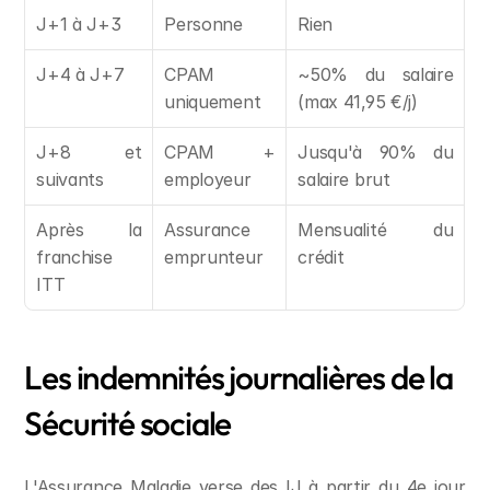
J+1 à J+3
Personne
Rien
J+4 à J+7
CPAM 
~50% du salaire 
uniquement
(max 41,95 €/j)
J+8 et 
CPAM + 
Jusqu'à 90% du 
suivants
employeur
salaire brut
Après la 
Assurance 
Mensualité du 
franchise 
emprunteur
crédit
ITT
Les indemnités journalières de la 
Sécurité sociale
L'Assurance Maladie verse des IJ à partir du 4e jour 