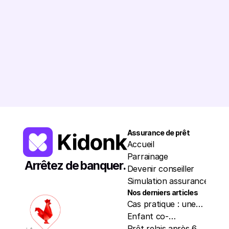
7 523 648
€
Romain
5245€
Léa
6137€
Chloé
3172€
Patri
Assurance de prêt
Resso
Accueil
Trou
Parrainage
Nos p
Arrêtez de banquer.
Devenir conseiller
Actua
Simulation assurance
À pr
Nos derniers articles
Cas pratique : une
mère et son fils co-
Enfant co-
emprunteurs en
emprunteur d'un
Prêt relais après 60